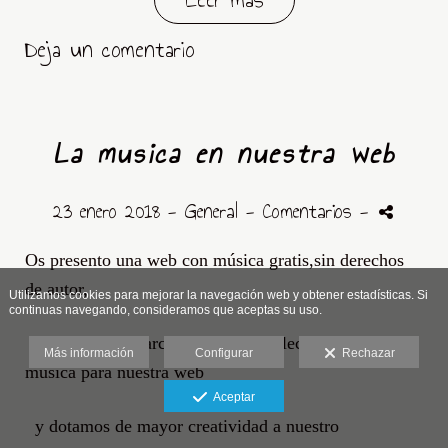
Deja un comentario
La musica en nuestra web
23 enero 2018 -
General
- Comentarios
-
Os presento una web con música gratis,sin derechos
de autor,
Utilizamos cookies para mejorar la navegación web y obtener estadísticas. Si
continuas navegando, consideramos que aceptas su uso.
http://freemusicarchive.org
aquí seleccionamos la
Más información
Configurar
Rechazar
música para nuestra web
Aceptar
y dotamos de mayor creatividad a nuestro