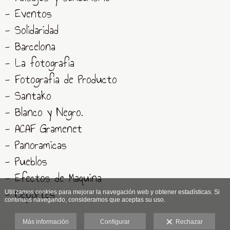
- Eventos
- Solidaridad
- Barcelona
- La fotografía
- Fotografia de Producto
- Santako
- Blanco y Negro.
- ACAF Gramenet
- Panoramicas
- Pueblos
- Efectos de Maquina
- Deportes
Utilizamos cookies para mejorar la navegación web y obtener estadísticas. Si
continuas navegando, consideramos que aceptas su uso.
Más información
Configurar
Rechazar