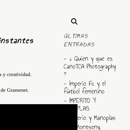
ÚLTIMAS
instantes
ENTRADAS
- ¿ Quien y que es
CanoTCA Photography
?
 y creatividad.
- Imperio Fc y el
fútbol femenino
a de Gramenet.
- IMPERITO Y
MANOPLAS
- Imperio y Manoplas
- El Montseny,