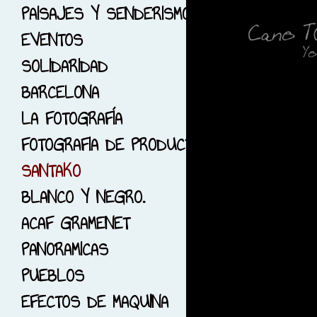
6-PHOTO RUNNING
PAISAJES Y SENDERISMO
7-GUIMERA, LLEIDA
EVENTOS
8-SOLO ROJO...
SOLIDARIDAD
9-JARDINES
BARCELONA
10-DIMONIS Y BRUIXES
LA FOTOGRAFÍA
11-CIUDAD DE LAS
FOTOGRAFIA DE PRODUCTO
CIENCIAS
SANTAKO
12-EL PARK GUELL
BLANCO Y NEGRO.
13-EL BOSC DE LES
ACAF GRAMENET
CREUS
PANORAMICAS
14-FOTOGRAFÍA DE EPOCA
PUEBLOS
15-SESIÓNES CON
EFECTOS DE MAQUINA
MODELOS