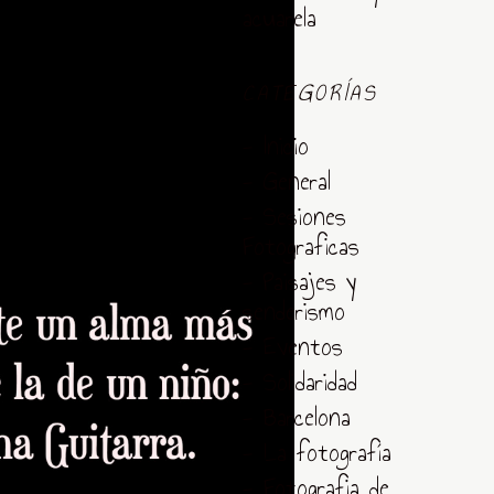
acuarela
CATEGORÍAS
- Inicio
- General
- Sesiones
Fotograficas
- Paisajes y
senderismo
- Eventos
- Solidaridad
- Barcelona
- La fotografía
- Fotografia de