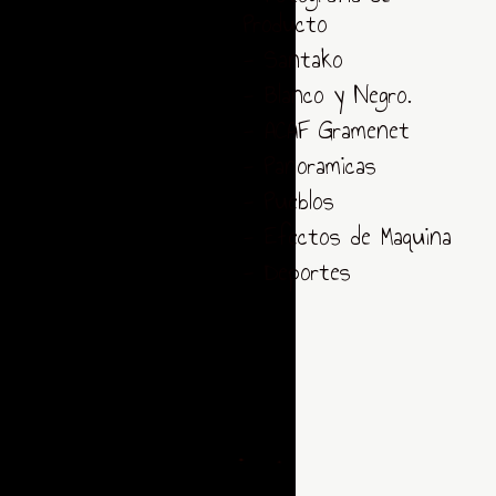
Producto
- Santako
- Blanco y Negro.
- ACAF Gramenet
- Panoramicas
- Pueblos
- Efectos de Maquina
- Deportes