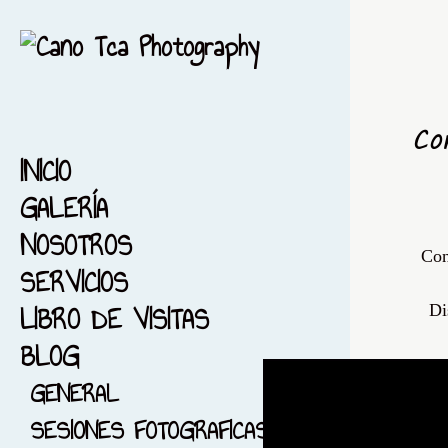
Co
INICIO
GALERÍA
NOSOTROS
1-ACUARELA-BARCELONA
Con
SERVICIOS
2-EL MAR...ACUARELA
LIBRO DE VISITAS
3-ACUARELA FIESTA MAYOR
Di
BLOG
4-FONDO NEGRO
5-ACUARELIZANDO MI
GENERAL
CIUDAD
SESIONES FOTOGRAFICAS