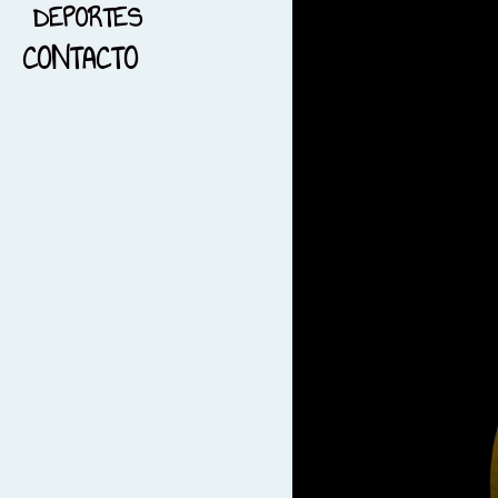
DEPORTES
16-PAISAJE
CONTACTO
17-FOTOGRAFÍA PANORAMICA
18-FOTOGRAFÏA NOCTURNA
19-BLANCO Y NEGRO
20-BARCELONA
21-FOTOGRAFÍA Y
MENSAJES
22-DEPORTES
23-REFLEJOS
24- IMPERITO Y MANOPLAS
25- TRAIL RUNNING
26-EL AMANECER Y LOS