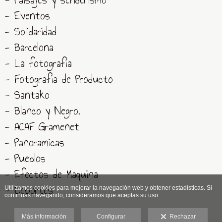
- Eventos
- Solidaridad
- Barcelona
- La fotografía
- Fotografia de Producto
- Santako
- Blanco y Negro.
- ACAF Gramenet
- Panoramicas
- Pueblos
- Efectos de Maquina
- Deportes
Utilizamos cookies para mejorar la navegación web y obtener estadísticas. Si
continuas navegando, consideramos que aceptas su uso.
Más información
Configurar
Rechazar