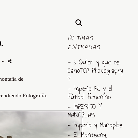
ÚLTIMAS
.
ENTRADAS
s
-
- ¿ Quien y que es
CanoTCA Photography
?
a montaña de
- Imperio Fc y el
fútbol femenino
endiendo Fotografía.
- IMPERITO Y
MANOPLAS
- Imperio y Manoplas
- El Montseny,