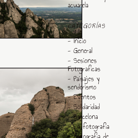
acuarela
CATEGORÍAS
- Inicio
- General
- Sesiones
Fotograficas
- Paisajes y
senderismo
- Eventos
- Solidaridad
- Barcelona
- La fotografía
- Fotografia de