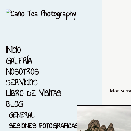
INICIO
GALERÍA
NOSOTROS
1-ACUARELA-BARCELONA
SERVICIOS
2-EL MAR...ACUARELA
LIBRO DE VISITAS
3-ACUARELA FIESTA MAYOR
Montserra
BLOG
4-FONDO NEGRO
5-ACUARELIZANDO MI
GENERAL
CIUDAD
SESIONES FOTOGRAFICAS