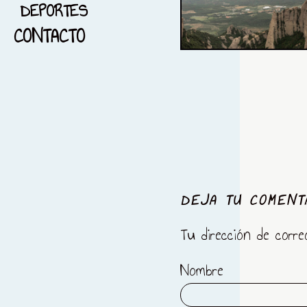
DEPORTES
16-PAISAJE
CONTACTO
17-FOTOGRAFÍA PANORAMICA
18-FOTOGRAFÏA NOCTURNA
19-BLANCO Y NEGRO
20-BARCELONA
21-FOTOGRAFÍA Y
MENSAJES
22-DEPORTES
DEJA TU COMENT
23-REFLEJOS
Tu dirección de corre
24- IMPERITO Y MANOPLAS
Nombre
25- TRAIL RUNNING
26-EL AMANECER Y LOS