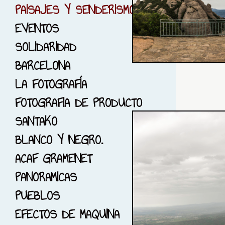
6-PHOTO RUNNING
PAISAJES Y SENDERISMO
7-GUIMERA, LLEIDA
EVENTOS
8-SOLO ROJO...
SOLIDARIDAD
9-JARDINES
BARCELONA
10-DIMONIS Y BRUIXES
LA FOTOGRAFÍA
11-CIUDAD DE LAS
FOTOGRAFIA DE PRODUCTO
CIENCIAS
SANTAKO
12-EL PARK GUELL
BLANCO Y NEGRO.
13-EL BOSC DE LES
ACAF GRAMENET
CREUS
PANORAMICAS
14-FOTOGRAFÍA DE EPOCA
PUEBLOS
15-SESIÓNES CON
EFECTOS DE MAQUINA
MODELOS