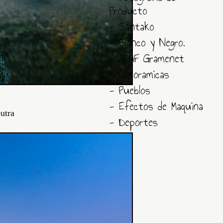
Producto
- Santako
- Blanco y Negro.
- ACAF Gramenet
- Panoramicas
- Pueblos
- Efectos de Maquina
utra
- Deportes