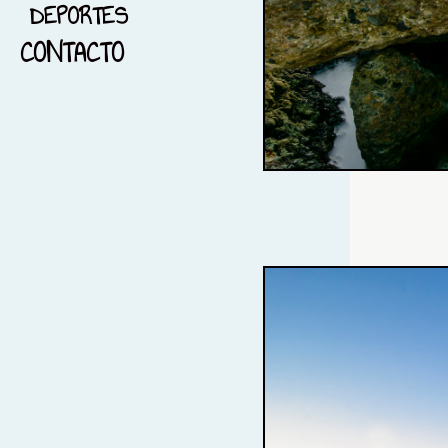
DEPORTES
16-PAISAJE
CONTACTO
17-FOTOGRAFÍA PANORAMICA
18-FOTOGRAFÏA NOCTURNA
19-BLANCO Y NEGRO
20-BARCELONA
21-FOTOGRAFÍA Y
MENSAJES
22-DEPORTES
23-REFLEJOS
24- IMPERITO Y MANOPLAS
25- TRAIL RUNNING
26-EL AMANECER Y LOS