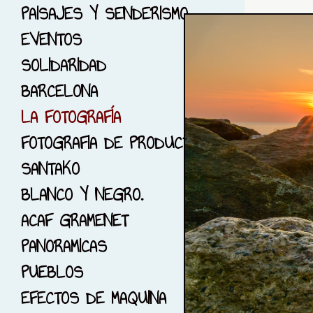
6-PHOTO RUNNING
PAISAJES Y SENDERISMO
7-GUIMERA, LLEIDA
EVENTOS
8-SOLO ROJO...
SOLIDARIDAD
9-JARDINES
BARCELONA
10-DIMONIS Y BRUIXES
LA FOTOGRAFÍA
11-CIUDAD DE LAS
FOTOGRAFIA DE PRODUCTO
CIENCIAS
SANTAKO
12-EL PARK GUELL
BLANCO Y NEGRO.
13-EL BOSC DE LES
ACAF GRAMENET
CREUS
PANORAMICAS
14-FOTOGRAFÍA DE EPOCA
PUEBLOS
15-SESIÓNES CON
EFECTOS DE MAQUINA
MODELOS