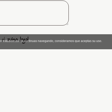
 el
aviso legal
.
er estadísticas. Si continuas navegando, consideramos que aceptas su uso.
siguiente