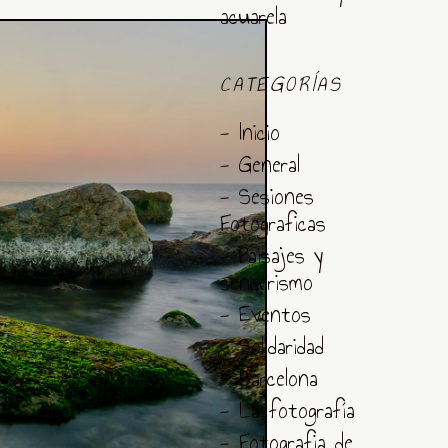
acuarela
CATEGORÍAS
- Inicio
- General
- Sesiones
Fotograficas
- Paisajes y
senderismo
- Eventos
- Solidaridad
- Barcelona
- La fotografía
- Fotografia de