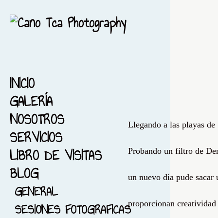
INICIO
GALERÍA
NOSOTROS
1-ACUARELA-BARCELONA
Llegando a las playas de 
SERVICIOS
2-EL MAR...ACUARELA
LIBRO DE VISITAS
3-ACUARELA FIESTA MAYOR
Probando un filtro de De
BLOG
4-FONDO NEGRO
un nuevo día pude sacar u
5-ACUARELIZANDO MI
GENERAL
CIUDAD
proporcionan creatividad 
SESIONES FOTOGRAFICAS