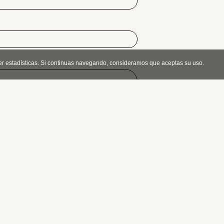
er estadísticas. Si continuas navegando, consideramos que aceptas su uso.
 el
aviso legal
.