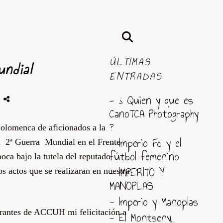
ÚLTIMAS
undial
ENTRADAS
-
- ¿ Quien y que es
CanoTCA Photography
?
lomenca de aficionados a la
- Imperio Fc y el
la 2ª Guerra Mundial en el Frente
fútbol femenino
oca bajo la tutela del reputado
- IMPERITO Y
actos que se realizaran en nuestra
MANOPLAS
- Imperio y Manoplas
urantes de ACCUH mi felicitación a
- El Montseny,