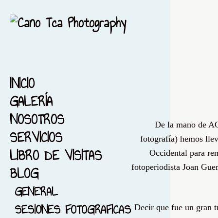
INICIO
GALERÍA
NOSOTROS
1-ACUARELA-BARCELONA
De la mano de AC
SERVICIOS
2-EL MAR...ACUARELA
fotografía)
hemos llev
LIBRO DE VISITAS
3-ACUARELA FIESTA MAYOR
Occidental
para re
fotoperiodista Joan
Guer
BLOG
4-FONDO NEGRO
5-ACUARELIZANDO MI
GENERAL
CIUDAD
SESIONES FOTOGRAFICAS
Decir que fue un gran 