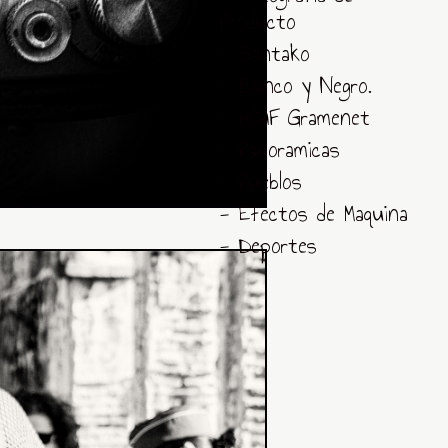
Producto
- Santako
- Blanco y Negro.
- ACAF Gramenet
- Panoramicas
- Pueblos
- Efectos de Maquina
- Deportes