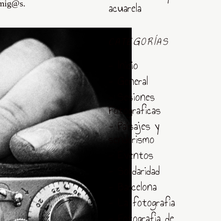
amig@s.
acuarela
CATEGORÍAS
- Inicio
- General
- Sesiones
Fotograficas
- Paisajes y
senderismo
- Eventos
- Solidaridad
- Barcelona
- La fotografía
- Fotografia de