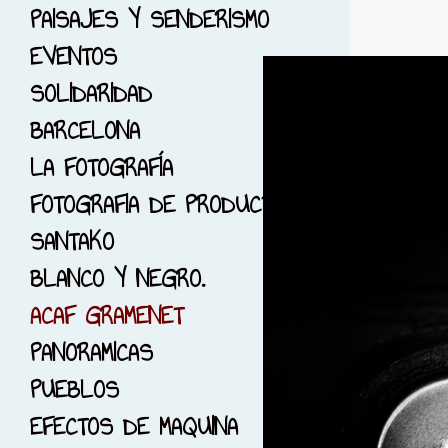
6-PHOTO RUNNING
PAISAJES Y SENDERISMO
7-GUIMERA, LLEIDA
EVENTOS
8-SOLO ROJO...
SOLIDARIDAD
9-JARDINES
BARCELONA
10-DIMONIS Y BRUIXES
LA FOTOGRAFÍA
11-CIUDAD DE LAS
FOTOGRAFIA DE PRODUCTO
CIENCIAS
SANTAKO
12-EL PARK GUELL
BLANCO Y NEGRO.
13-EL BOSC DE LES
ACAF GRAMENET
CREUS
PANORAMICAS
14-FOTOGRAFÍA DE EPOCA
PUEBLOS
15-SESIÓNES CON
EFECTOS DE MAQUINA
MODELOS