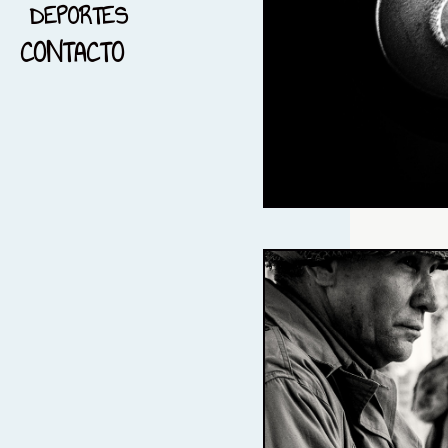
DEPORTES
16-PAISAJE
CONTACTO
17-FOTOGRAFÍA PANORAMICA
18-FOTOGRAFÏA NOCTURNA
19-BLANCO Y NEGRO
20-BARCELONA
21-FOTOGRAFÍA Y
MENSAJES
22-DEPORTES
23-REFLEJOS
24- IMPERITO Y MANOPLAS
25- TRAIL RUNNING
26-EL AMANECER Y LOS