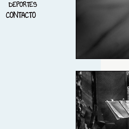
DEPORTES
16-PAISAJE
CONTACTO
17-FOTOGRAFÍA PANORAMICA
18-FOTOGRAFÏA NOCTURNA
19-BLANCO Y NEGRO
20-BARCELONA
21-FOTOGRAFÍA Y
MENSAJES
22-DEPORTES
23-REFLEJOS
24- IMPERITO Y MANOPLAS
25- TRAIL RUNNING
26-EL AMANECER Y LOS