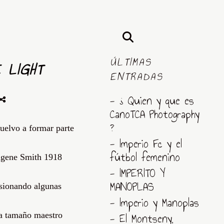
ÚLTIMAS
E LIGHT
ENTRADAS
- ¿ Quien y que es
CanoTCA Photography
?
uelvo a formar parte
- Imperio Fc y el
fútbol femenino
gene
Smith
1918
- IMPERITO Y
MANOPLAS
rsionando algunas
- Imperio y Manoplas
- El Montseny,
 a tamaño maestro