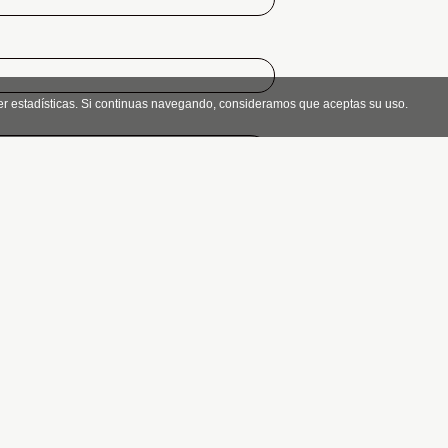
er estadísticas. Si continuas navegando, consideramos que aceptas su uso.
 el
aviso legal
.