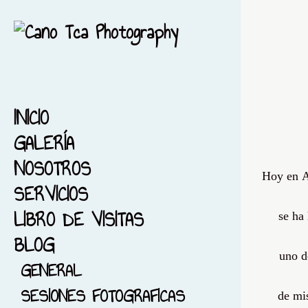
INICIO
GALERÍA
NOSOTROS
1-ACUARELA-BARCELONA
Hoy en
SERVICIOS
2-EL MAR...ACUARELA
LIBRO DE VISITAS
3-ACUARELA FIESTA MAYOR
se ha
BLOG
4-FONDO NEGRO
uno d
5-ACUARELIZANDO MI
GENERAL
CIUDAD
SESIONES FOTOGRAFICAS
de mi