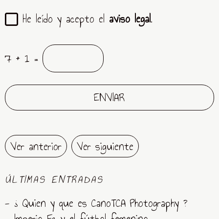
He leído y acepto el
aviso legal
.
7 + 1 =
Ver anterior
Ver siguiente
ÚLTIMAS ENTRADAS
- ¿ Quien y que es CanoTCA Photography ?
- Imperio Fc y el fútbol femenino