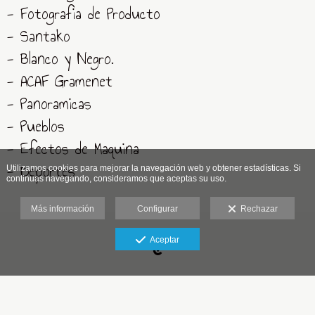
- Fotografia de Producto
- Santako
- Blanco y Negro.
- ACAF Gramenet
- Panoramicas
- Pueblos
- Efectos de Maquina
- Deportes
Utilizamos cookies para mejorar la navegación web y obtener estadísticas. Si
continuas navegando, consideramos que aceptas su uso.
Más información
Configurar
Rechazar
Aviso legal
Aceptar