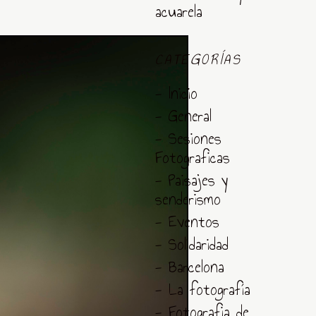
acuarela
CATEGORÍAS
- Inicio
- General
- Sesiones
Fotograficas
- Paisajes y
senderismo
- Eventos
- Solidaridad
- Barcelona
- La fotografía
- Fotografia de