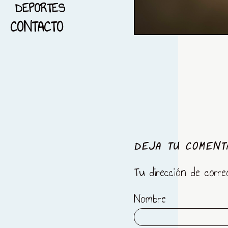
DEPORTES
16-PAISAJE
CONTACTO
17-FOTOGRAFÍA PANORAMICA
18-FOTOGRAFÏA NOCTURNA
19-BLANCO Y NEGRO
20-BARCELONA
21-FOTOGRAFÍA Y
MENSAJES
DEJA TU COMENT
22-DEPORTES
23-REFLEJOS
Tu dirección de corre
24- IMPERITO Y MANOPLAS
Nombre
25- TRAIL RUNNING
26-EL AMANECER Y LOS