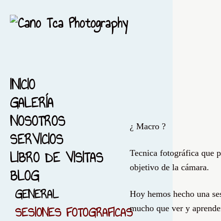
INICIO
GALERÍA
NOSOTROS
1-ACUARELA-BARCELONA
¿ Macro ?
SERVICIOS
2-EL MAR...ACUARELA
LIBRO DE VISITAS
3-ACUARELA FIESTA MAYOR
Tecnica fotográfica que
objetivo de la cámara.
BLOG
4-FONDO NEGRO
5-ACUARELIZANDO MI
GENERAL
Hoy hemos hecho una sesi
CIUDAD
SESIONES FOTOGRAFICAS
mucho
que ver y aprende