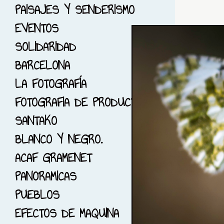
6-PHOTO RUNNING
PAISAJES Y SENDERISMO
7-GUIMERA, LLEIDA
EVENTOS
8-SOLO ROJO...
SOLIDARIDAD
9-JARDINES
BARCELONA
10-DIMONIS Y BRUIXES
LA FOTOGRAFÍA
11-CIUDAD DE LAS
FOTOGRAFIA DE PRODUCTO
CIENCIAS
SANTAKO
12-EL PARK GUELL
BLANCO Y NEGRO.
13-EL BOSC DE LES
ACAF GRAMENET
CREUS
PANORAMICAS
14-FOTOGRAFÍA DE EPOCA
PUEBLOS
15-SESIÓNES CON
EFECTOS DE MAQUINA
MODELOS