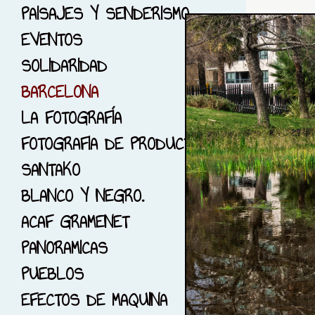
6-PHOTO RUNNING
PAISAJES Y SENDERISMO
7-GUIMERA, LLEIDA
EVENTOS
8-SOLO ROJO...
SOLIDARIDAD
9-JARDINES
BARCELONA
10-DIMONIS Y BRUIXES
LA FOTOGRAFÍA
11-CIUDAD DE LAS
FOTOGRAFIA DE PRODUCTO
CIENCIAS
SANTAKO
12-EL PARK GUELL
BLANCO Y NEGRO.
13-EL BOSC DE LES
ACAF GRAMENET
CREUS
PANORAMICAS
14-FOTOGRAFÍA DE EPOCA
PUEBLOS
15-SESIÓNES CON
EFECTOS DE MAQUINA
MODELOS