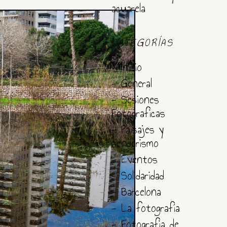
acuarela
CATEGORÍAS
- Inicio
- General
- Sesiones
Fotograficas
- Paisajes y
senderismo
- Eventos
- Solidaridad
- Barcelona
- La fotografía
- Fotografia de