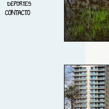
DEPORTES
16-PAISAJE
CONTACTO
17-FOTOGRAFÍA PANORAMICA
18-FOTOGRAFÏA NOCTURNA
19-BLANCO Y NEGRO
20-BARCELONA
21-FOTOGRAFÍA Y
MENSAJES
22-DEPORTES
23-REFLEJOS
24- IMPERITO Y MANOPLAS
25- TRAIL RUNNING
26-EL AMANECER Y LOS