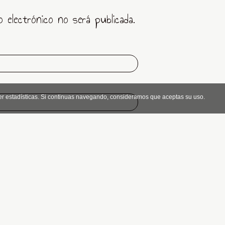
o electrónico no será publicada.
er estadísticas. Si continuas navegando, consideramos que aceptas su uso.
 el
aviso legal
.