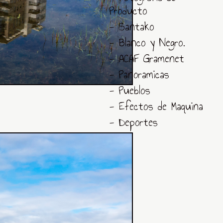
Producto
- Santako
- Blanco y Negro.
- ACAF Gramenet
- Panoramicas
- Pueblos
- Efectos de Maquina
- Deportes